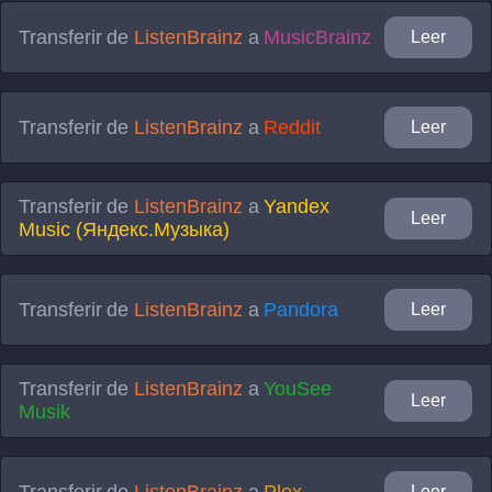
Transferir de
ListenBrainz
a
MusicBrainz
Leer
Transferir de
ListenBrainz
a
Reddit
Leer
Transferir de
ListenBrainz
a
Yandex
Leer
Music (Яндекс.Музыка)
Transferir de
ListenBrainz
a
Pandora
Leer
Transferir de
ListenBrainz
a
YouSee
Leer
Musik
Transferir de
ListenBrainz
a
Plex
Leer