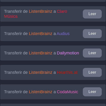
Transferir de
ListenBrainz
a
Claro
Leer
Música
Transferir de
ListenBrainz
a
Audius
Leer
Transferir de
ListenBrainz
a
Dailymotion
Leer
Transferir de
ListenBrainz
a
Hearthis.at
Leer
Transferir de
ListenBrainz
a
CodaMusic
Leer