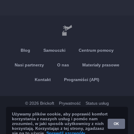
Blog
Samouczki
Centrum pomocy
Nasi partnerzy
O nas
Materiały prasowe
Kontakt
Programiści (API)
© 2026 Brickoft
Prywatność
Status usług
Używamy plików cookie, aby poprawić komfort
App Store
Google Play
korzystania z naszych usług i pomóc nam
zrozumieć, w jaki sposób użytkownicy z nich
OK
korzystają. Korzystając z tej strony, zgadzasz
się na to użycie.
Sprawdź szczegóły